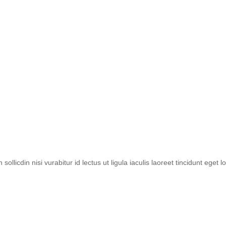
INICIO
NOSOTROS
NUEST
ollicdin nisi vurabitur id lectus ut ligula iaculis laoreet tincidunt eget l