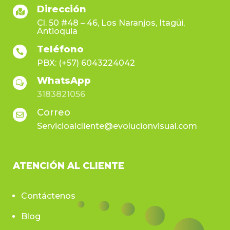
Dirección

Cl. 50 #48 – 46, Los Naranjos, Itagüi,
Antioquia
Teléfono

PBX: (+57) 6043224042
WhatsApp
w
3183821056
Correo

Servicioalcliente@evolucionvisual.com
ATENCIÓN AL CLIENTE
Contáctenos
Blog