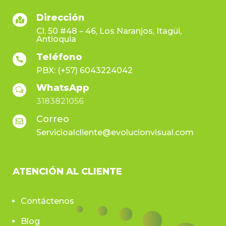
Dirección

Cl. 50 #48 – 46, Los Naranjos, Itagüi,
Antioquia
Teléfono

PBX: (+57) 6043224042
WhatsApp
w
3183821056
Correo

Servicioalcliente@evolucionvisual.com
ATENCIÓN AL CLIENTE
Contáctenos
Blog