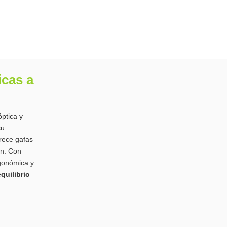
icas a
ptica y
su
rece gafas
ón. Con
rgonómica y
quilibrio