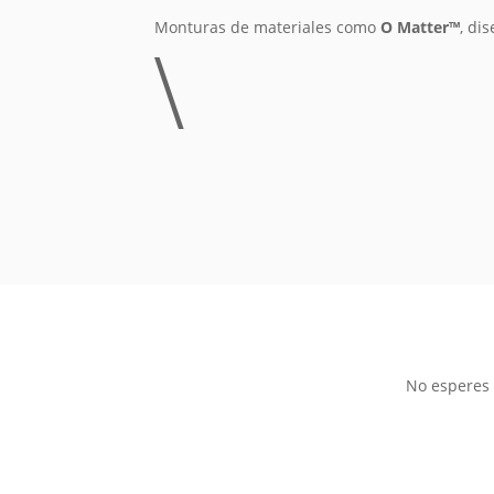
Monturas de materiales como
O Matter™
, di
\
No esperes 