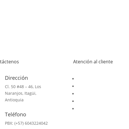
táctenos
Atención al cliente
Dirección
Contáctenos
Blog
Cl. 50 #48 – 46, Los
Naranjos, Itagüi,
FQA
Antioquia
Términos y condiciones
Tratamiento de datos
Teléfono
PBX: (+57) 6043224042